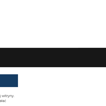
 witryny.
ałać