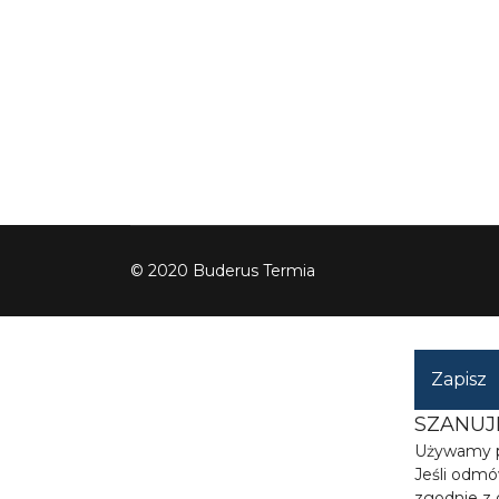
© 2020 Buderus Termia
Zapisz
SZANUJ
Używamy pl
Jeśli odmó
zgodnie z 