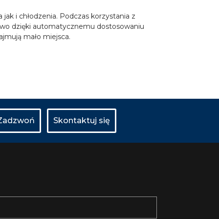
jak i chłodzenia. Podczas korzystania z
atkowo dzięki automatycznemu dostosowaniu
zajmują mało miejsca.
Zadzwoń
Skontaktuj się