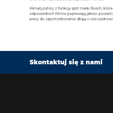
Klimatyzatory z funkcją split marki Bosch, któ
odpowiednich filtrów poprawiają jakość powiet
pracy do zapotrzebowania dbają o oszczędność e
Skontaktuj się z nami