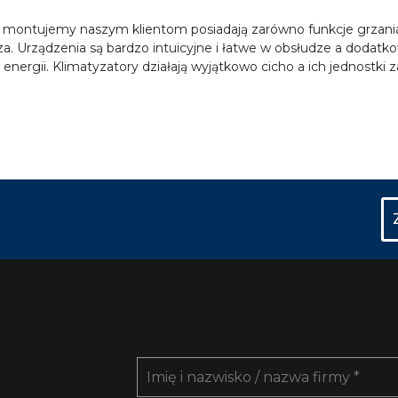
re montujemy naszym klientom posiadają zarówno funkcje grzania 
rza. Urządzenia są bardzo intuicyjne i łatwe w obsłudze a dod
nergii. Klimatyzatory działają wyjątkowo cicho a ich jednostki 