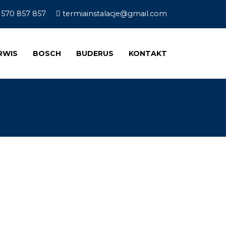
 570 857 857
termiainstalacje@gmail.com
RWIS
BOSCH
BUDERUS
KONTAKT